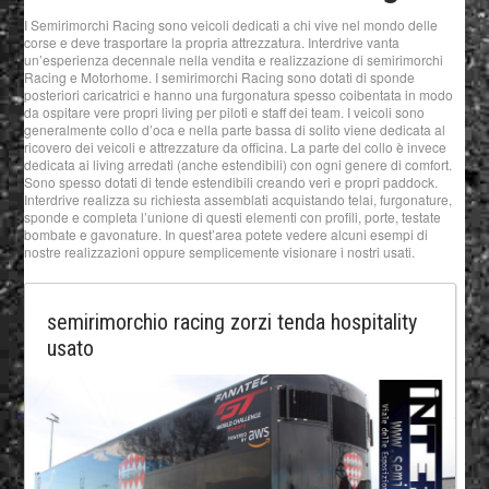
I Semirimorchi Racing sono veicoli dedicati a chi vive nel mondo delle
corse e deve trasportare la propria attrezzatura. Interdrive vanta
un’esperienza decennale nella vendita e realizzazione di semirimorchi
Racing e Motorhome. I semirimorchi Racing sono dotati di sponde
posteriori caricatrici e hanno una furgonatura spesso coibentata in modo
da ospitare vere propri living per piloti e staff dei team. I veicoli sono
generalmente collo d’oca e nella parte bassa di solito viene dedicata al
ricovero dei veicoli e attrezzature da officina. La parte del collo è invece
dedicata ai living arredati (anche estendibili) con ogni genere di comfort.
Sono spesso dotati di tende estendibili creando veri e propri paddock.
Interdrive realizza su richiesta assemblati acquistando telai, furgonature,
sponde e completa l’unione di questi elementi con profili, porte, testate
bombate e gavonature. In quest’area potete vedere alcuni esempi di
nostre realizzazioni oppure semplicemente visionare i nostri usati.
semirimorchio racing zorzi tenda hospitality
usato