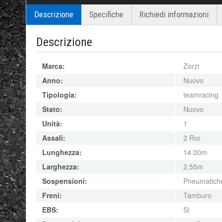
Descrizione
Specifiche
Richiedi informazioni
Descrizione
Marca:
Zorzi
Anno:
Nuovo
Tipologia:
teamracing
Stato:
Nuovo
Unità:
1
Assali:
2 Ror
Lunghezza:
14.00m
Larghezza:
2.55m
Sospensioni:
Pneumatich
Freni:
Tamburo
EBS:
Si