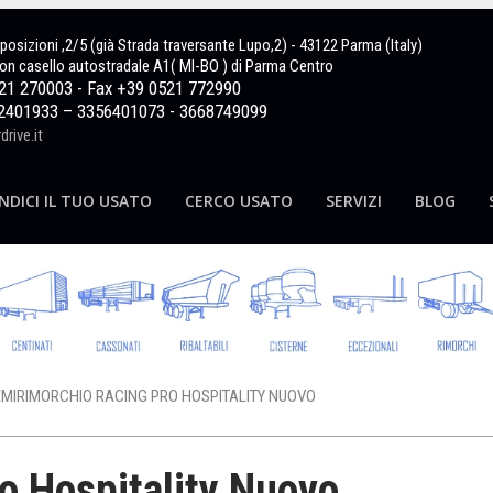
sposizioni ,2/5 (già Strada traversante Lupo,2) - 43122 Parma (Italy)
on casello autostradale A1( MI-BO ) di Parma Centro
521 270003 - Fax +39 0521 772990
2401933 – 3356401073 - 3668749099
rive.it
NDICI IL TUO USATO
CERCO USATO
SERVIZI
BLOG
EMIRIMORCHIO RACING PRO HOSPITALITY NUOVO
o Hospitality Nuovo