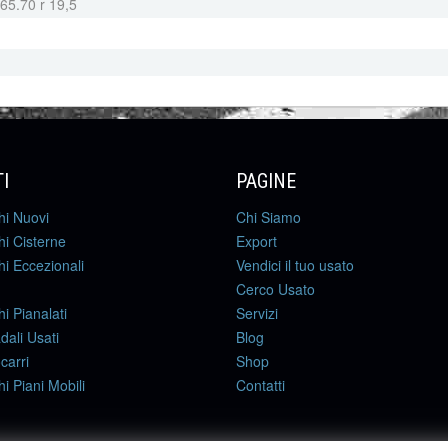
65.70 r 19,5
I
PAGINE
hi Nuovi
Chi Siamo
i Cisterne
Export
i Eccezionali
Vendici il tuo usato
Cerco Usato
i Pianalati
Servizi
adali Usati
Blog
carri
Shop
i Piani Mobili
Contatti