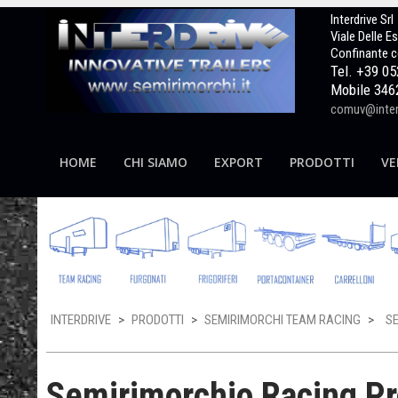
Interdrive Srl
Viale Delle E
Confinante c
Tel. +39 0
Mobile 346
comuv@interd
HOME
CHI SIAMO
EXPORT
PRODOTTI
VE
INTERDRIVE
>
PRODOTTI
>
SEMIRIMORCHI TEAM RACING
>
S
Semirimorchio Racing Pr