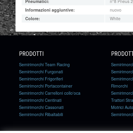
Pneumatici:
n°8 Pneus 2
Informazioni aggiuntive:
nuovo
Colore:
White
PRODOTTI
PRODOTT
Semirimorchi Team Racing
Semirimorc
Semirimorchi Furgonati
Semirimorch
Semirimorchi Frigoriferi
Semirimorch
Semirimorchi Portacontainer
Rimorchi
Semirimorchi Carrelloni collo'oca
Semirimorch
Semirimorchi Centinati
Trattori Str
Semirimorchi Cassonati
Motrici Auto
Semirimorchi Ribaltabili
Semirimorch