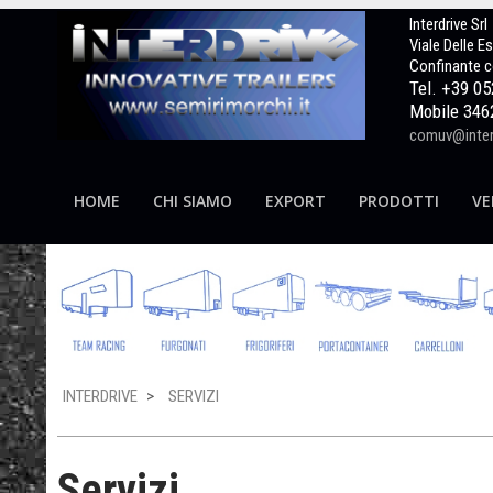
Interdrive Srl
Viale Delle E
Confinante c
Tel. +39 0
Mobile 346
comuv@interd
HOME
CHI SIAMO
EXPORT
PRODOTTI
VE
INTERDRIVE
>
SERVIZI
Servizi