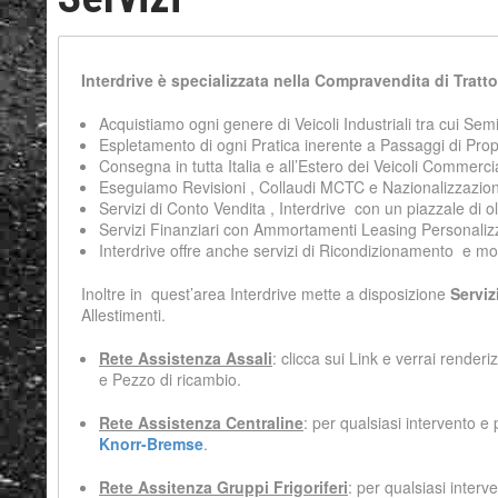
Interdrive è specializzata nella Compravendita di Tratto
Acquistiamo ogni genere di Veicoli Industriali tra cui Semi
Espletamento di ogni Pratica inerente a Passaggi di Propri
Consegna in tutta Italia e all’Estero dei Veicoli Commerci
Eseguiamo Revisioni , Collaudi MCTC e Nazionalizzazioni su
Servizi di Conto Vendita , Interdrive con un piazzale di 
Servizi Finanziari con Ammortamenti Leasing Personalizzat
Interdrive offre anche servizi di Ricondizionamento e modif
Inoltre in quest’area Interdrive mette a disposizione
Serviz
Allestimenti.
Rete Assistenza Assali
: clicca sui Link e verrai renderi
e Pezzo di ricambio.
Rete Assistenza Centraline
: per qualsiasi intervento e 
Knorr-Bremse
.
Rete Assitenza Gruppi Frigoriferi
: per qualsiasi interv