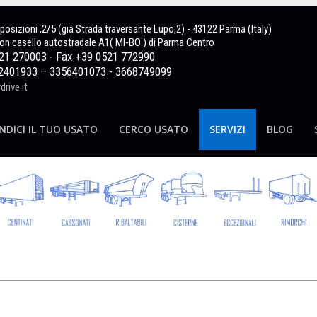
sposizioni ,2/5 (già Strada traversante Lupo,2) - 43122 Parma (Italy)
on casello autostradale A1( MI-BO ) di Parma Centro
521 270003 - Fax +39 0521 772990
2401933 – 3356401073 - 3668749099
rive.it
NDICI IL TUO USATO
CERCO USATO
SERVIZI
BLOG