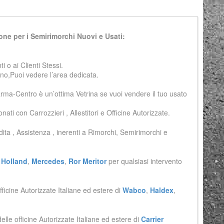
ione per i Semirimorchi Nuovi e Usati:
 o ai Clienti Stessi.
iano,Puoi vedere l’area dedicata.
arma-Centro è un’ottima Vetrina se vuoi vendere il tuo usato
ati con Carrozzieri , Allestitori e Officine Autorizzate.
ndita , Assistenza , inerenti a Rimorchi, Semirimorchi e
 Holland
,
Mercedes
,
Ror Meritor
per qualsiasi intervento
fficine Autorizzate Italiane ed estere di
Wabco
,
Haldex
,
delle officine Autorizzate Italiane ed estere di
Carrier