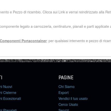
rvento e Pezzo di ricambio. Clicca sui Link e verrai reindirizzato alla Ret
 componente legato a carrozzeria, centinature, pianali e parti applicate ai
e Componenti Portacontainer
: per qualsiasi intervento e pezzo di ricam
I
PAGINE
hi Nuovi
Chi Siamo
i Cisterne
Export
i Eccezionali
Vendici il tuo usato
Cerco Usato
i Pianalati
Servizi