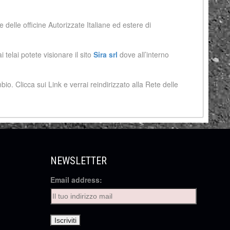
e delle officine Autorizzate Italiane ed estere di
 telai potete visionare il sito
Sira srl
dove all’interno
bio. Clicca sui Link e verrai reindirizzato alla Rete delle
NEWSLETTER
Email address: