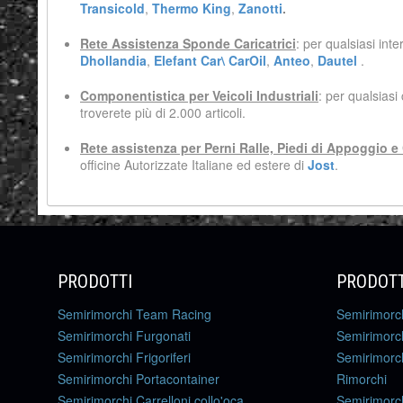
Transicold
,
Thermo King
,
Zanotti
.
Rete Assistenza Sponde Caricatrici
: per qualsiasi inte
Dhollandia
,
Elefant Car\ CarOil
,
Anteo
,
Dautel
.
Componentistica per Veicoli Industriali
: per qualsiasi
troverete più di 2.000 articoli.
Rete assistenza per Perni Ralle, Piedi di Appoggio 
officine Autorizzate Italiane ed estere di
Jost
.
PRODOTTI
PRODOTT
Semirimorchi Team Racing
Semirimorc
Semirimorchi Furgonati
Semirimorch
Semirimorchi Frigoriferi
Semirimorch
Semirimorchi Portacontainer
Rimorchi
Semirimorchi Carrelloni collo'oca
Semirimorch