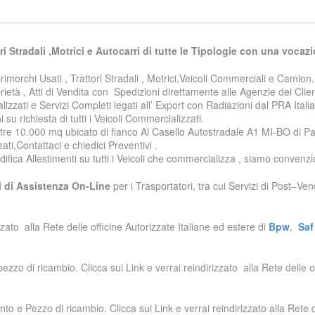
ri Stradali ,Motrici e Autocarri di tutte le Tipologie con una vocaz
rimorchi Usati , Trattori Stradali , Motrici,Veicoli Commerciali e Camion.
età , Atti di Vendita con Spedizioni direttamente alle Agenzie dei Clienti
alizzati e Servizi Completi legati all’ Export con Radiazioni dal PRA Ital
 richiesta di tutti i Veicoli Commercializzati.
oltre 10.000 mq ubicato di fianco Al Casello Autostradale A1 MI-BO di P
i,Contattaci e chiedici Preventivi .
ica Allestimenti su tutti i Veicoli che commercializza , siamo convenzion
i di Assistenza On-Line
per i Trasportatori, tra cui Servizi di Post–Ve
zzato alla Rete delle officine Autorizzate Italiane ed estere di
Bpw
,
Saf
pezzo di ricambio. Clicca sui Link e verrai reindirizzato alla Rete delle o
ento e Pezzo di ricambio. Clicca sui Link e verrai reindirizzato alla Rete 