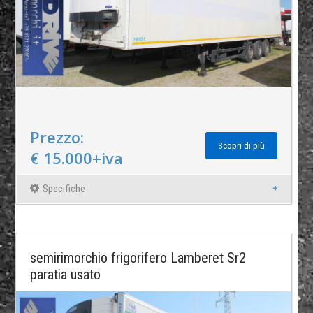
Prezzo:
Scopri di più
€ 15.000+iva
Specifiche
semirimorchio frigorifero Lamberet Sr2
paratia usato