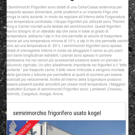
I Semirimorchi Frigoriferi sono dotati di una Cella/Cassa isotermica per
trasporto spesso alimentare, porte posteriori e un impianto Frigo che
irroga la cella isolante, in modo da regolare all’interno della Furgonatura
una temperatura controllata. I Gruppi frigoriferi più utilizzati sono Thermo
King e Carrier montati sulla testata del semirimorchio. Questi frigoriferi
hanno bisogno di un attestato atp che varia in base al grado di
temperatura; abbiamo l’atp in fna che permette al veicolo di trasportare
merce ad una temperatura minima di 10°c. e atp in frc che permette carichi
sino ad una temperatura di -20°c. I semirimorchi frigoriferi sono spesso
dotati di cremagliere interne in modo da alloggiare il carico su più piani
con barre longitudinali estraibili; i pianali sono spesso in polvere
epidossica ma nei veicoli più accessoriati possono avere un pianale in
alluminio zigrinato. Un altro allestimento importante nei frigoriferi è il “tetto
portante “ per trasporto carne; il tetto viene rinforzato e vengono montate
delle ganciere o tubovie per permettere ai quarti di scorrere per essere
scaricati più velocemente. Inoltre all’interno delle furgonature possono
essere presenti paratie amovibili per creare multi temperature. I Maggiori
costruttori Europei di semirimorchi Frigoriferi sono: Lamberet, Chereau,
Schmitz, Cargobull, Koegel, Krone.
semirimorchio frigorifero usato kogel