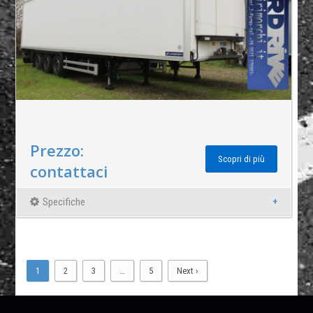
Prezzo:
Scopri di più
contattaci
Specifiche
1
2
3
…
5
Next ›