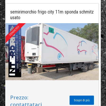
semirimorchio frigo city 11m sponda schmitz
usato
Prezzo:
Scopri di più
contattataci