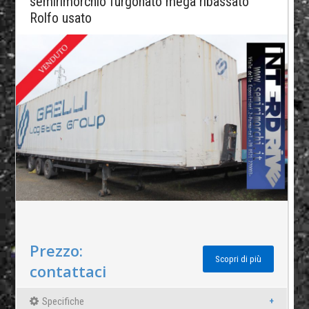
semirimorchio furgonato mega ribassato
Rolfo usato
Prezzo:
Scopri di più
contattaci
Specifiche