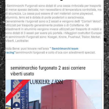
I Semirimorchi Furgonati sono dotati di una cassa rinforzata per trasporto
di merce spesso delicata; non necessitano di temperatura controllata, ma
di sicurezza. La cassa può essere di vari materiali come playwood,
alluminio, ferro ed è dotata di porte posteriori o saracinesca.
Generalmente i furgonati sono a 2 assali e vengono detti “Corrieri Veloci”,
utilizzati per trasporto generalmente postale o di Collettame. Gli
allestimenti in alluminio vengono invece utilizzati per trasporto di mobili e
sono dotati di 3 assali per avere più portata. I Maggiori costruttori Europei
di semirimorchi Furgonati sono: Koegel, Krone, Fruehauf, Trailor, Merker,
Viberti, Lecitrailer.
Nota Bene: puoi trovare nell'area
" Semirimorchi team
racing"
semirimorchi furgonati e collo d’oca con allestimenti speciali.
semirimorchio furgonato 2 assi corriere
viberti usato