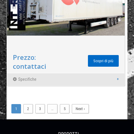
Prezzo:
Scopri di più
contattaci
Specifiche
1
2
3
…
5
Next ›