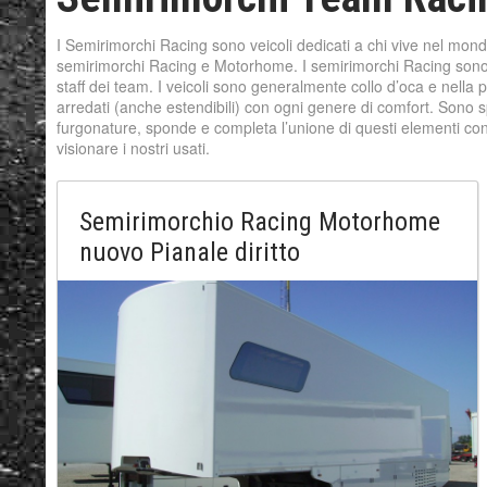
I Semirimorchi Racing sono veicoli dedicati a chi vive nel mond
semirimorchi Racing e Motorhome. I semirimorchi Racing sono do
staff dei team. I veicoli sono generalmente collo d’oca e nella pa
arredati (anche estendibili) con ogni genere di comfort. Sono sp
furgonature, sponde e completa l’unione di questi elementi con
visionare i nostri usati.
Semirimorchio Racing Motorhome
nuovo Pianale diritto