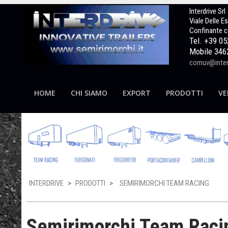
Interdrive Srl
Viale Delle E
Confinante c
Tel. +39 0
Mobile 346
comuv@interd
HOME
CHI SIAMO
EXPORT
PRODOTTI
VE
INTERDRIVE
>
PRODOTTI
>
SEMIRIMORCHI TEAM RACING
Semirimorchi Team Raci