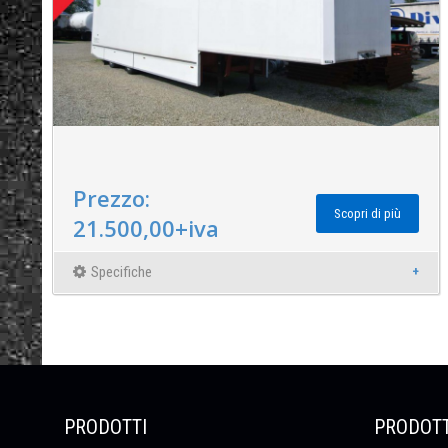
Prezzo:
Scopri di più
21.500,00+iva
Specifiche
PRODOTTI
PRODOTT