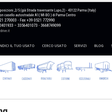
sposizioni ,2/5 (già Strada traversante Lupo,2) - 43122 Parma (Italy)
on casello autostradale A1( MI-BO ) di Parma Centro
521 270003 - Fax +39 0521 772990
2401933 – 3356401073 - 3668749099
rive.it
NDICI IL TUO USATO
CERCO USATO
SERVIZI
BLOG
ng