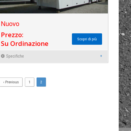
Nuovo
Prezzo:
Scopri di più
Su Ordinazione
Specifiche
‹ Previous
1
2