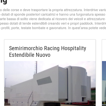
o delle corse e deve trasportare la propria attrezzatura. Interdrive van
tati di sponde posteriori caricatrici e hanno una furgonatura spesso co
rte bassa di solito viene dedicata al ricovero dei veicoli e attrezzature d
esso dotati di tende estendibili creando veri e propri paddock. Interdri
 profili, porte, testate bombate e gavonature. In quest’area potete ve
Semirimorchio Racing Hospitality
Estendibile Nuovo