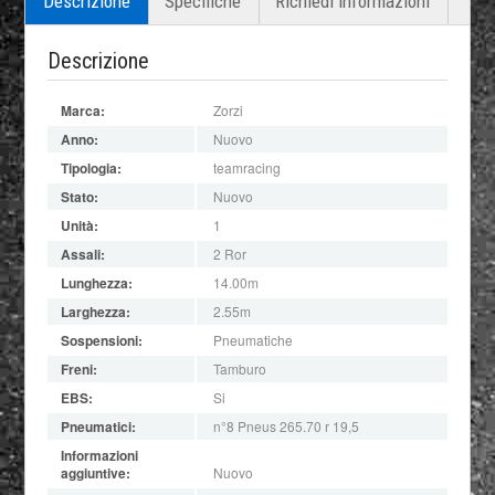
Descrizione
Specifiche
Richiedi informazioni
Descrizione
Marca:
Zorzi
Anno:
Nuovo
Tipologia:
teamracing
Stato:
Nuovo
Unità:
1
Assali:
2 Ror
Lunghezza:
14.00m
Larghezza:
2.55m
Sospensioni:
Pneumatiche
Freni:
Tamburo
EBS:
Si
Pneumatici:
n°8 Pneus 265.70 r 19,5
Informazioni
aggiuntive:
Nuovo