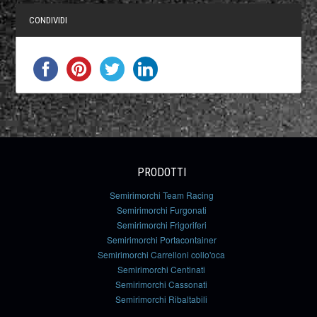
CONDIVIDI
PRODOTTI
Semirimorchi Team Racing
Semirimorchi Furgonati
Semirimorchi Frigoriferi
Semirimorchi Portacontainer
Semirimorchi Carrelloni collo'oca
Semirimorchi Centinati
Semirimorchi Cassonati
Semirimorchi Ribaltabili