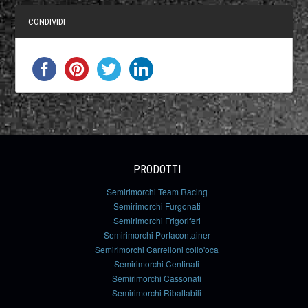
CONDIVIDI
PRODOTTI
Semirimorchi Team Racing
Semirimorchi Furgonati
Semirimorchi Frigoriferi
Semirimorchi Portacontainer
Semirimorchi Carrelloni collo'oca
Semirimorchi Centinati
Semirimorchi Cassonati
Semirimorchi Ribaltabili