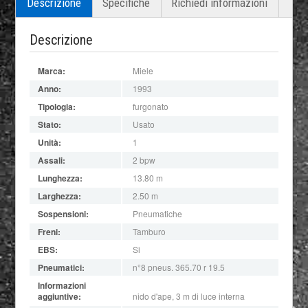
Descrizione
Specifiche
Richiedi informazioni
Descrizione
Marca:
Miele
Anno:
1993
Tipologia:
furgonato
Stato:
Usato
Unità:
1
Assali:
2 bpw
Lunghezza:
13.80 m
Larghezza:
2.50 m
Sospensioni:
Pneumatiche
Freni:
Tamburo
EBS:
Si
Pneumatici:
n°8 pneus. 365.70 r 19.5
Informazioni
aggiuntive:
nido d'ape, 3 m di luce interna