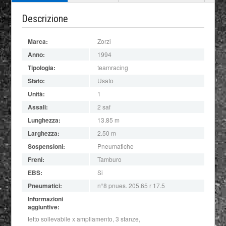
Descrizione
Marca:
Zorzi
Anno:
1994
Tipologia:
teamracing
Stato:
Usato
Unità:
1
Assali:
2 saf
Lunghezza:
13.85 m
Larghezza:
2.50 m
Sospensioni:
Pneumatiche
Freni:
Tamburo
EBS:
Si
Pneumatici:
n°8 pnues. 205.65 r 17.5
Informazioni
aggiuntive:
tetto sollevabile x ampliamento, 3 stanze,