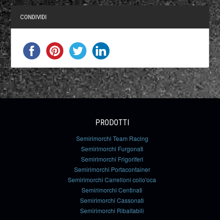
CONDIVIDI
PRODOTTI
Semirimorchi Team Racing
Semirimorchi Furgonati
Semirimorchi Frigoriferi
Semirimorchi Portacontainer
Semirimorchi Carrelloni collo'oca
Semirimorchi Centinati
Semirimorchi Cassonati
Semirimorchi Ribaltabili