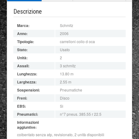
Descrizione
Marca:
Schmitz
Anno:
2006
Tipologia:
carrelloni collo d oca
Stato:
Usato
Unità:
2
Assali:
3 schmitz
Lunghezza:
13.80 m
Larghezza:
2.55 m
Sospensioni:
Pneumatiche
Freni:
Disco
EBS:
Si
Pneumatici:
n°7 pneus. 385.55 r 22.5
Informazioni
aggiuntive:
coibentato senza atp, revisionato, 2 unità disponibili