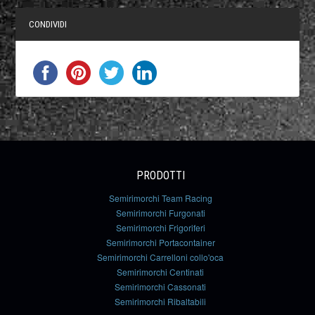
CONDIVIDI
PRODOTTI
Semirimorchi Team Racing
Semirimorchi Furgonati
Semirimorchi Frigoriferi
Semirimorchi Portacontainer
Semirimorchi Carrelloni collo'oca
Semirimorchi Centinati
Semirimorchi Cassonati
Semirimorchi Ribaltabili