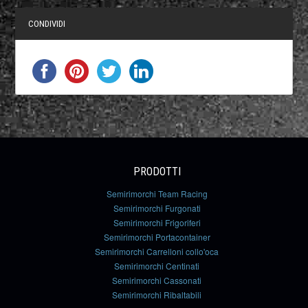
CONDIVIDI
PRODOTTI
Semirimorchi Team Racing
Semirimorchi Furgonati
Semirimorchi Frigoriferi
Semirimorchi Portacontainer
Semirimorchi Carrelloni collo'oca
Semirimorchi Centinati
Semirimorchi Cassonati
Semirimorchi Ribaltabili