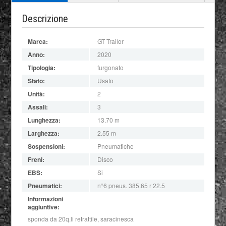
Descrizione
Marca:
GT Trailor
Anno:
2020
Tipologia:
furgonato
Stato:
Usato
Unità:
2
Assali:
3
Lunghezza:
13.70 m
Larghezza:
2.55 m
Sospensioni:
Pneumatiche
Freni:
Disco
EBS:
Si
Pneumatici:
n°6 pneus. 385.65 r 22.5
Informazioni
aggiuntive:
sponda da 20q.li retrattile, saracinesca