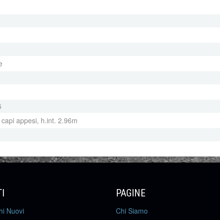
e
5
 capi appesi, h.int. 2.96m
I
PAGINE
hi Nuovi
Chi Siamo