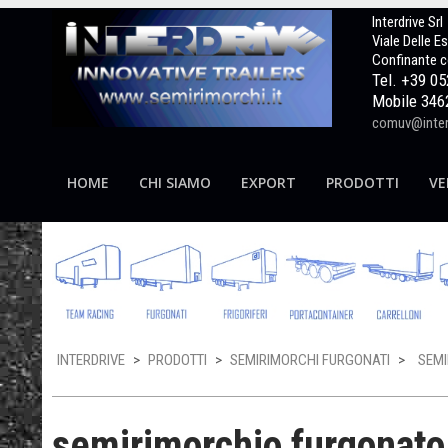
Interdrive Srl
Viale Delle E
Confinante c
Tel. +39 0
Mobile 346
comuv@interd
HOME
CHI SIAMO
EXPORT
PRODOTTI
VE
INTERDRIVE
>
PRODOTTI
>
SEMIRIMORCHI FURGONATI
>
SEMI
semirimorchio furgonato