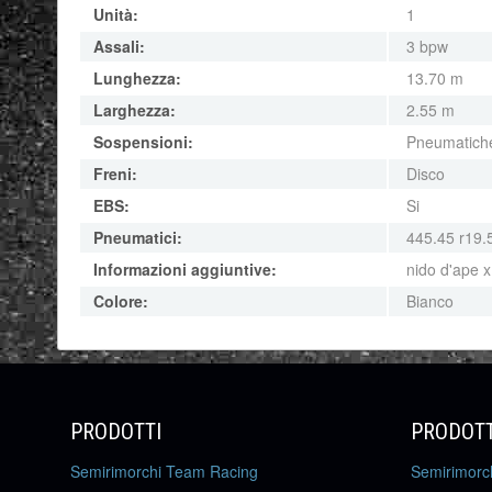
Unità:
1
Assali:
3 bpw
Lunghezza:
13.70 m
Larghezza:
2.55 m
Sospensioni:
Pneumatich
Freni:
Disco
EBS:
Si
Pneumatici:
445.45 r19.
Informazioni aggiuntive:
nido d'ape x
Colore:
Bianco
PRODOTTI
PRODOTT
Semirimorchi Team Racing
Semirimorc