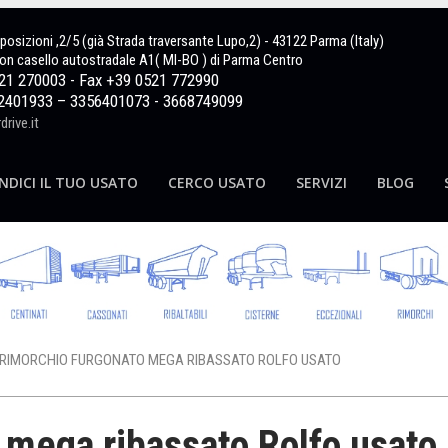
sposizioni ,2/5 (già Strada traversante Lupo,2) - 43122 Parma (Italy)
on casello autostradale A1( MI-BO ) di Parma Centro
521 270003 - Fax +39 0521 772990
2401933 – 3356401073 - 3668749099
rive.it
NDICI IL TUO USATO
CERCO USATO
SERVIZI
BLOG
RIMORCHIO FURGONATO MEGA RIBASSATO ROLFO USATO
 mega ribassato Rolfo usato