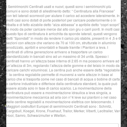
I Semirimorchi Centinati usati e nuovi; questi sono i semirimorchi più
comuni e sono dotati di allestimento detto: “ Centinatura alla Francese”
con teli laterali scorrevoli per aiutare il carico ad accedere lateralmente. In
molti casi sono dotati di porte posteriori per caricare posteriormente o in
ribalta e di tetto alzabile detto “alza abbassa” e apribile detto “copri scopri”
in modo da poter caricare merce dal alto con gru o carri ponti. In molti casi
questo tipo di centinatura è arricchita da sponde laterali, questi vengono
detti ”Spondati” in modo da rendere il carico più stabile, presenti in 4 ,5 e 6
sezioni con altezze che variano da 70 ai 100 cm, strutturate in alluminio
anodizzato, apribili e smontabili e fissate tramite i Piantoni a leva. I
centinati di ultima generazione arrivano a trasportare un carico
standardizzato in bancali sino ad un massimo di 34 unità. Spesso i
centinati hanno un’altezza base interna di 2.65 m ma possono arrivare ad
un’altezza di 3m, regolando l’altezza delle gomme e del telaio in modo da
caricare carichi voluminosi. La centina può anche essere detta “regolabile
“; la centina regolabile permette di muoversi a varie altezze in base al
carico che si trasporta come nel caso di bancali di acqua o bobine di carta
o cartone industriale e differisce dalla centinatura standard, la quale può
essere alzata solo in fase di carico scarico. La movimentazione della
centinatura può essere a movimentazione idraulica a leva singola, a
movimentazione meccanica ad aria con n°4 leve sui piantoni o nel caso
delle centine regolabili a movimentazione elettrica con telecomando. I
Maggiori costruttori Europei di semirimorchi Centinati sono : Schmitz,
Cargobull, Koegel, Krone, Fruehauf, Trailor, Merker, Viberti, Lecitrailer, Van
Hool, Samro, Schwarzmuller e Wielton.