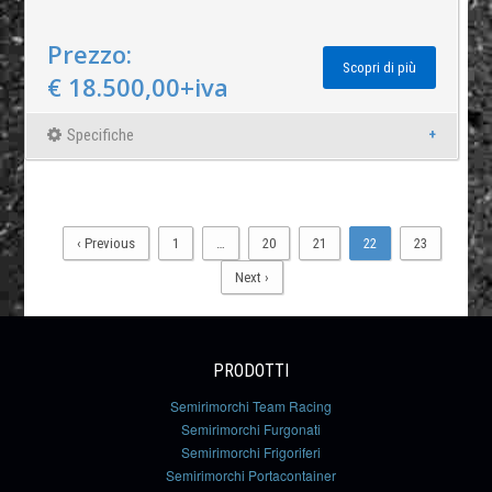
Prezzo:
Scopri di più
€ 18.500,00+iva
Specifiche
‹ Previous
1
…
20
21
22
23
Next ›
PRODOTTI
Semirimorchi Team Racing
Semirimorchi Furgonati
Semirimorchi Frigoriferi
Semirimorchi Portacontainer