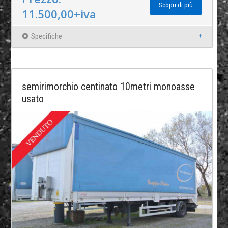
Scopri di più
11.500,00+iva
Specifiche
semirimorchio centinato 10metri monoasse
usato