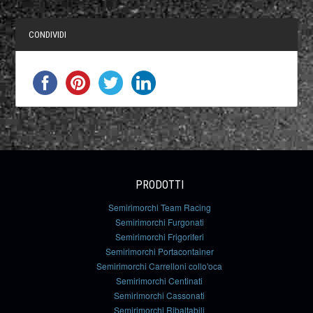
CONDIVIDI
PRODOTTI
Semirimorchi Team Racing
Semirimorchi Furgonati
Semirimorchi Frigoriferi
Semirimorchi Portacontainer
Semirimorchi Carrelloni collo'oca
Semirimorchi Centinati
Semirimorchi Cassonati
Semirimorchi Ribaltabili