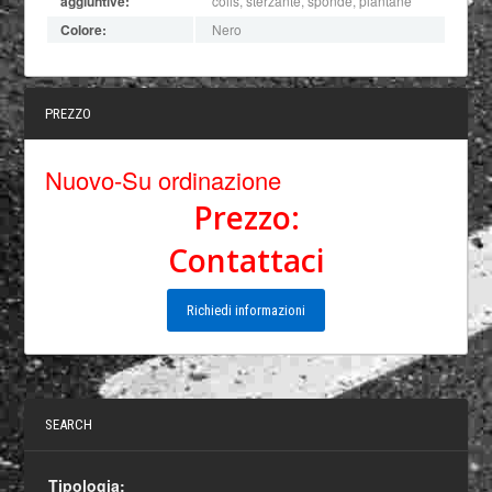
aggiuntive:
coils, sterzante, sponde, piantane
Colore:
Nero
PREZZO
Nuovo-Su ordinazione
Prezzo:
Contattaci
Richiedi informazioni
SEARCH
Tipologia: