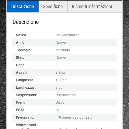
Descrizione
Specifiche
Richiedi informazioni
Descrizione
Marca:
Schwarzmüller
Anno:
Nuovo
Tipologia:
centinato
Stato:
Nuovo
Unità:
2
Assali:
3 Bpw
Lunghezza:
13.85m
Larghezza:
2.55m
Sospensioni:
Pneumatiche
Freni:
Disco
EBS:
Si
Pneumatici:
n°6 pneus 385.65 r22.5
Informazioni