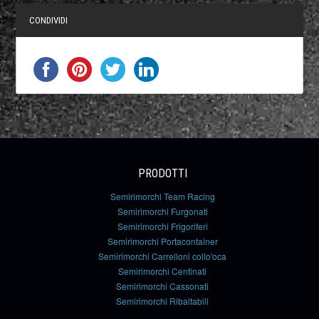
CONDIVIDI
PRODOTTI
Semirimorchi Team Racing
Semirimorchi Furgonati
Semirimorchi Frigoriferi
Semirimorchi Portacontainer
Semirimorchi Carrelloni collo'oca
Semirimorchi Centinati
Semirimorchi Cassonati
Semirimorchi Ribaltabili