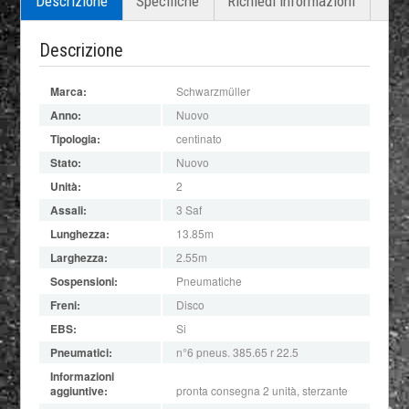
Descrizione
Specifiche
Richiedi informazioni
Descrizione
Marca:
Schwarzmüller
Anno:
Nuovo
Tipologia:
centinato
Stato:
Nuovo
Unità:
2
Assali:
3 Saf
Lunghezza:
13.85m
Larghezza:
2.55m
Sospensioni:
Pneumatiche
Freni:
Disco
EBS:
Si
Pneumatici:
n°6 pneus. 385.65 r 22.5
Informazioni
aggiuntive:
pronta consegna 2 unità, sterzante