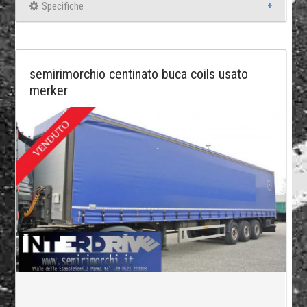
Specifiche
semirimorchio centinato buca coils usato
merker