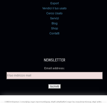
Export
Vendici il tuo usato
Cerco Usato
Servizi
Blog
Shop
Contatti
NEWSLETTER
Email address:
Utilizziamo i cookie per raccogliere dati statistici per la navigazione del sito.
Selezionando “Accetto”, l’utente acconsente a tale raccolta dati e ci