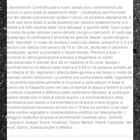
I Semirimorchi Centinati usati e nuovi; questi sono i semirimorchi più
comuni e sono dotati di allestimento detto: “ Centinatura alla Francese”
con teli laterali scorrevoli per aiutare il carico ad accedere lateralmente. In
molti casi sono dotati di porte posteriori per caricare posteriormente o in
ribalta e di tetto alzabile detto “alza abbassa” e apribile detto “copri scopri”
in modo da poter caricare merce dal alto con gru o carri ponti. In molti casi
questo tipo di centinatura è arricchita da sponde laterali, questi vengono
detti ”Spondati” in modo da rendere il carico più stabile, presenti in 4 ,5 e 6
sezioni con altezze che variano da 70 ai 100 cm, strutturate in alluminio
anodizzato, apribili e smontabili e fissate tramite i Piantoni a leva. I
centinati di ultima generazione arrivano a trasportare un carico
standardizzato in bancali sino ad un massimo di 34 unità. Spesso i
centinati hanno un’altezza base interna di 2.65 m ma possono arrivare ad
un’altezza di 3m, regolando l’altezza delle gomme e del telaio in modo da
caricare carichi voluminosi. La centina può anche essere detta “regolabile
“; la centina regolabile permette di muoversi a varie altezze in base al
carico che si trasporta come nel caso di bancali di acqua o bobine di carta
o cartone industriale e differisce dalla centinatura standard, la quale può
essere alzata solo in fase di carico scarico. La movimentazione della
centinatura può essere a movimentazione idraulica a leva singola, a
movimentazione meccanica ad aria con n°4 leve sui piantoni o nel caso
delle centine regolabili a movimentazione elettrica con telecomando. I
Maggiori costruttori Europei di semirimorchi Centinati sono : Schmitz,
Cargobull, Koegel, Krone, Fruehauf, Trailor, Merker, Viberti, Lecitrailer, Van
Hool, Samro, Schwarzmuller e Wielton.