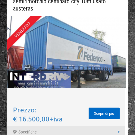
semirimorchio centinato city 10m usato
austeras
Prezzo:
Scopri di più
€ 16.500,00+iva
Specifiche