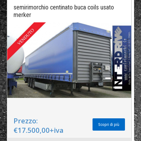
semirimorchio centinato buca coils usato
merker
Prezzo:
Scopri di più
€17.500,00+iva