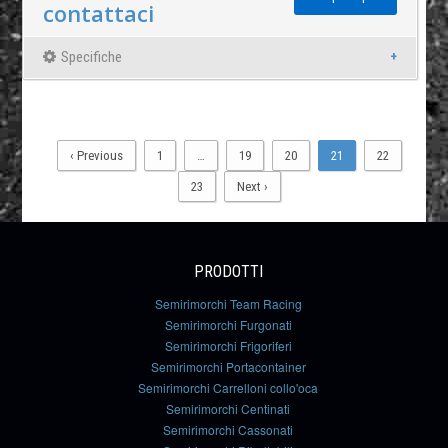
contattaci
Specifiche
‹ Previous
1
…
19
20
21
22
23
Next ›
PRODOTTI
Semirimorchi Team Racing
Semirimorchi Furgonati
Semirimorchi Frigoriferi
Semirimorchi Portacontainer
Semirimorchi Carrelloni collo'oca
Semirimorchi Centinati
Semirimorchi Cassonati