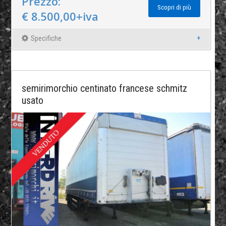
Prezzo:
Scopri di più
€ 8.500,00+iva
Specifiche
semirimorchio centinato francese schmitz
usato