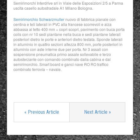
Semirimorchi Interdrive srl in Viale delle Esposizioni 2/5 a Parma
uscita casello autostradale A1 Milano Bologna.
Semirimorchio Schwarzmuller
nuovo di fabbrica pianale con
centina e teli laterali in PVC alla francese scorrevoli e alza
abbassa al tetto 400 mm + copri scopri, pavimento con buca porta
coils con nr 10 sedi piantane nella buca e sedi piantane laterali
posteriori dietro le porte e anteriori dietro testata. Sponde laterali
in alluminio in quattro sezioni altezza 800 mm, porte posteriori in
alluminio con aste interne due per porta. Nr 3 assali con
sospensione pneumatica primo assale sollevabile e terzo
autosterzante con comando combinato dalla cabina e dal
semirimorchio. Smart board e ganci nave RO RO traffico
combinato ferrovia – navale.
«
Previous Article
Next Article
»