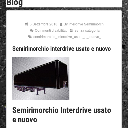
Blog
5 Settembre 2018
By
Interdrive Semirimorchi
Commenti disabilitati
senza categoria
semirimorchio_Interdrive_usato_e_ nuovo_
Semirimorchio interdrive usato e nuovo
Semirimorchio Interdrive usato
e nuovo