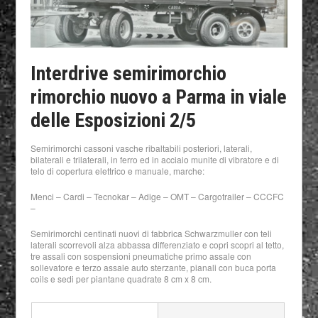
Interdrive semirimorchio
rimorchio nuovo a Parma in viale
delle Esposizioni 2/5
Semirimorchi cassoni vasche ribaltabili posteriori, laterali,
bilaterali e trilaterali, in ferro ed in acciaio munite di vibratore e di
telo di copertura elettrico e manuale, marche:
Menci – Cardi – Tecnokar – Adige – OMT – Cargotrailer – CCCFC
–
Semirimorchi centinati nuovi di fabbrica Schwarzmuller con teli
laterali scorrevoli alza abbassa differenziato e copri scopri al tetto,
tre assali con sospensioni pneumatiche primo assale con
sollevatore e terzo assale auto sterzante, pianali con buca porta
coils e sedi per piantane quadrate 8 cm x 8 cm.