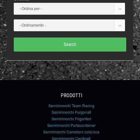
Search
PRODOTTI
Semirimorchi Team Racing
Semirimorchi Furgonati
Semirimorchi Frigoriferi
Semirimorchi Portacontainer
Semirimorchi Carrelloni collo'oca
Semirimorchi Centinati