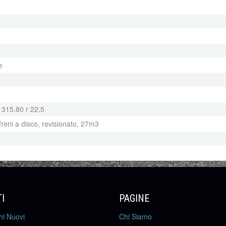
e
 315.80 r 22.5
reni a disco, revisionato, 27m3
I
PAGINE
hi Nuovi
Chi Siamo