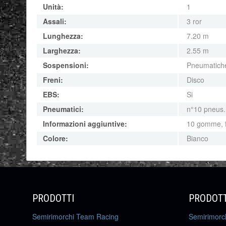
Unità:
1
Assali:
3 ror
Lunghezza:
7.20 m
Larghezza:
2.55 m
Sospensioni:
Pneumatich
Freni:
Disco
EBS:
Si
Pneumatici:
n°10 pneus.
Informazioni aggiuntive:
10 gomme, f
Colore:
Bianco
PRODOTTI
PRODOTT
Semirimorchi Team Racing
Semirimorc