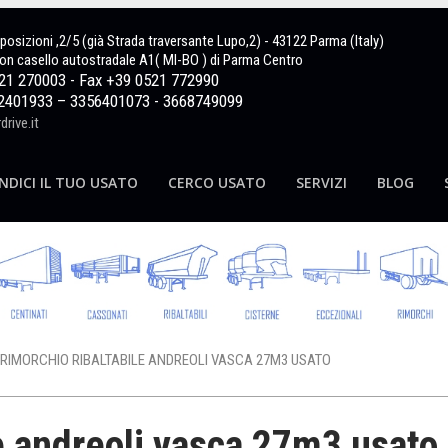
sposizioni ,2/5 (già Strada traversante Lupo,2) - 43122 Parma (Italy)
on casello autostradale A1( MI-BO ) di Parma Centro
521 270003 - Fax +39 0521 772990
2401933 – 3356401073 - 3668749099
rive.it
NDICI IL TUO USATO
CERCO USATO
SERVIZI
BLOG
RIMORCHIO RIBALTABILE ANDREOLI VASCA 27M3 USATO
e andreoli vasca 27m3 usato