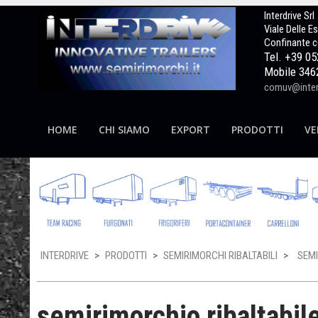
Interdrive Srl
Viale Delle E
Confinante c
Tel. +39 0
Mobile 346
comuv@interd
HOME
CHI SIAMO
EXPORT
PRODOTTI
VE
INTERDRIVE
>
PRODOTTI
>
SEMIRIMORCHI RIBALTABILI
>
SEMI
semirimorchio ribaltabil