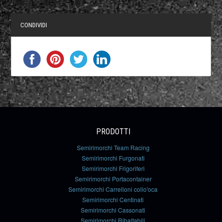
CONDIVIDI
PRODOTTI
Semirimorchi Team Racing
Semirimorchi Furgonati
Semirimorchi Frigoriferi
Semirimorchi Portacontainer
Semirimorchi Carrelloni collo'oca
Semirimorchi Centinati
Semirimorchi Cassonati
Semirimorchi Ribaltabili