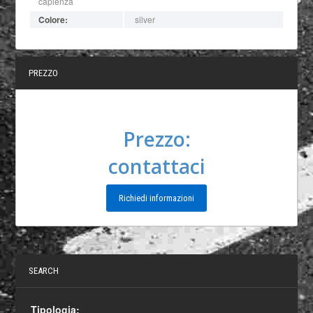
capienza
Colore:
silver
PREZZO
Prezzo:
contattaci
Richiedi informazioni
SEARCH
Tipologia: