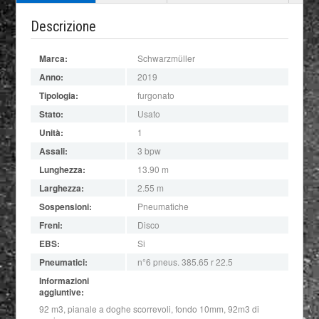
Descrizione
Marca:
Schwarzmüller
Anno:
2019
Tipologia:
furgonato
Stato:
Usato
Unità:
1
Assali:
3 bpw
Lunghezza:
13.90 m
Larghezza:
2.55 m
Sospensioni:
Pneumatiche
Freni:
Disco
EBS:
Si
Pneumatici:
n°6 pneus. 385.65 r 22.5
Informazioni
aggiuntive:
92 m3, pianale a doghe scorrevoli, fondo 10mm, 92m3 di