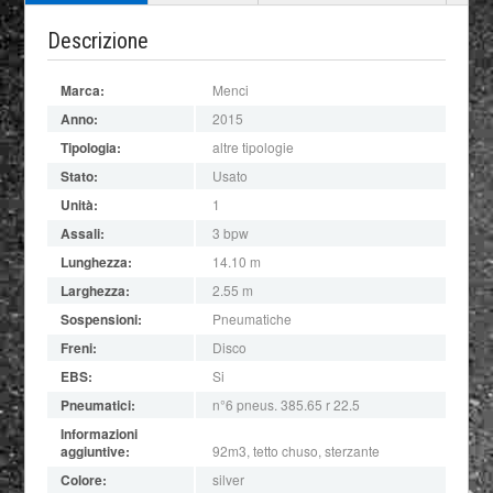
Descrizione
Marca:
Menci
Anno:
2015
Tipologia:
altre tipologie
Stato:
Usato
Unità:
1
Assali:
3 bpw
Lunghezza:
14.10 m
Larghezza:
2.55 m
Sospensioni:
Pneumatiche
Freni:
Disco
EBS:
Si
Pneumatici:
n°6 pneus. 385.65 r 22.5
Informazioni
aggiuntive:
92m3, tetto chuso, sterzante
Colore:
silver