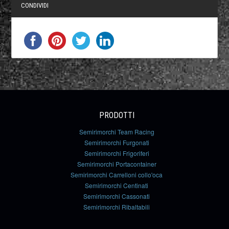
CONDIVIDI
PRODOTTI
Semirimorchi Team Racing
Semirimorchi Furgonati
Semirimorchi Frigoriferi
Semirimorchi Portacontainer
Semirimorchi Carrelloni collo'oca
Semirimorchi Centinati
Semirimorchi Cassonati
Semirimorchi Ribaltabili