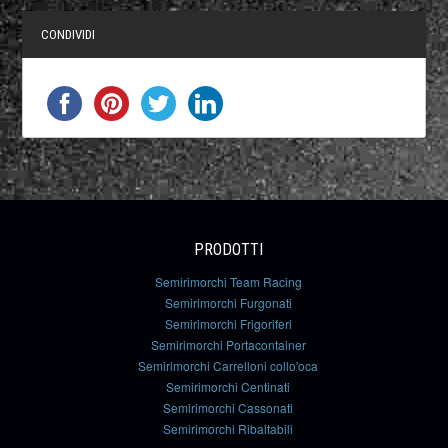
CONDIVIDI
PRODOTTI
Semirimorchi Team Racing
Semirimorchi Furgonati
Semirimorchi Frigoriferi
Semirimorchi Portacontainer
Semirimorchi Carrelloni collo'oca
Semirimorchi Centinati
Semirimorchi Cassonati
Semirimorchi Ribaltabili