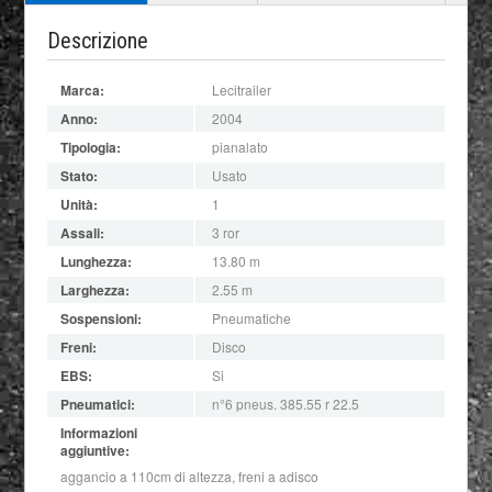
Descrizione
Marca:
Lecitrailer
Anno:
2004
Tipologia:
pianalato
Stato:
Usato
Unità:
1
Assali:
3 ror
Lunghezza:
13.80 m
Larghezza:
2.55 m
Sospensioni:
Pneumatiche
Freni:
Disco
EBS:
Si
Pneumatici:
n°6 pneus. 385.55 r 22.5
Informazioni
aggiuntive:
aggancio a 110cm di altezza, freni a adisco