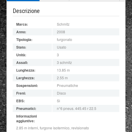
Descrizione
Marca:
Schmitz
Anno:
2008
Tipologia:
furgonato
Stato:
Usato
Unità:
3
Assali:
3 schmitz
Lunghezza:
13.85 m
Larghezza:
2.55 m
Sospensioni:
Pneumatiche
Freni:
Disco
EBS:
Si
Pneumatici:
n°6 pneus. 445.45 r 22.5
Informazioni
aggiuntive:
2.85 m interni, furgone isotermico, revisionato