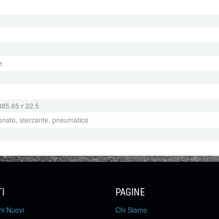
e
385.65 r 22.5
ionato, sterzante, pneumatico
I
PAGINE
hi Nuovi
Chi Siamo