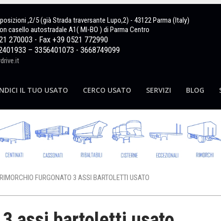
sposizioni ,2/5 (già Strada traversante Lupo,2) - 43122 Parma (Italy)
on casello autostradale A1( MI-BO ) di Parma Centro
521 270003 - Fax +39 0521 772990
2401933 – 3356401073 - 3668749099
rive.it
NDICI IL TUO USATO
CERCO USATO
SERVIZI
BLOG
RIMORCHIO FURGONATO 3 ASSI BARTOLETTI USATO
3 assi bartoletti usato