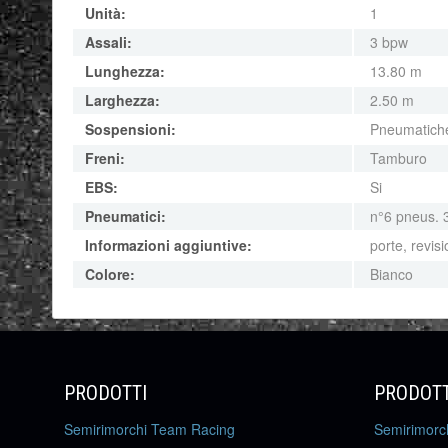
Unità:
1
Assali:
3 bpw
Lunghezza:
13.80 m
Larghezza:
2.50 m
Sospensioni:
Pneumatich
Freni:
Tamburo
EBS:
Si
Pneumatici:
n°6 pneus. 
Informazioni aggiuntive:
porte, revis
Colore:
Bianco
PRODOTTI
PRODOTT
Semirimorchi Team Racing
Semirimorc