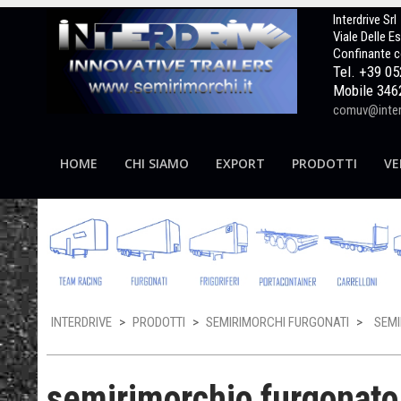
Interdrive Srl
Viale Delle E
Confinante c
Tel. +39 0
Mobile 346
comuv@interd
HOME
CHI SIAMO
EXPORT
PRODOTTI
VE
INTERDRIVE
>
PRODOTTI
>
SEMIRIMORCHI FURGONATI
>
SEMI
semirimorchio furgonato 