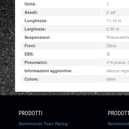
Unità:
1
Assali:
2 saf
Lunghezza:
11.10 m
Larghezza:
2.55 m
Sospensioni:
Pneumatich
Freni:
Disco
EBS:
Si
Pneumatici:
n°4 pneus. 
Informazioni aggiuntive:
altezze regol
Colore:
silver
PRODOTTI
PRODOTT
Semirimorchi Team Racing
Semirimorc