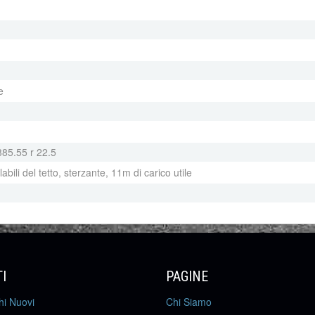
e
385.55 r 22.5
abili del tetto, sterzante, 11m di carico utile
I
PAGINE
hi Nuovi
Chi Siamo