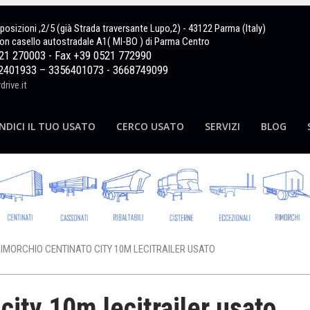
sposizioni ,2/5 (già Strada traversante Lupo,2) - 43122 Parma (Italy)
on casello autostradale A1( MI-BO ) di Parma Centro
521 270003 - Fax +39 0521 772990
2401933 – 3356401073 - 3668749099
rive.it
NDICI IL TUO USATO
CERCO USATO
SERVIZI
BLOG
IMORCHIO CENTINATO CITY 10M LECITRAILER USATO
city 10m lecitrailer usato