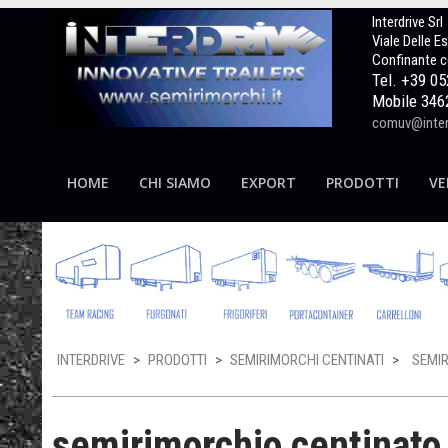
Interdrive Srl
Viale Delle E
Confinante c
Tel. +39 0
Mobile 346
comuv@interd
HOME
CHI SIAMO
EXPORT
PRODOTTI
VE
INTERDRIVE
>
PRODOTTI
>
SEMIRIMORCHI CENTINATI
>
SEMIR
semirimorchio centinato 