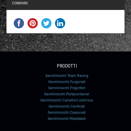
CONDIVIDI
PRODOTTI
Semirimorchi Team Racing
Semirimorchi Furgonati
Semirimorchi Frigoriferi
Semirimorchi Portacontainer
Semirimorchi Carrelloni collo'oca
Semirimorchi Centinati
Semirimorchi Cassonati
Semirimorchi Ribaltabili