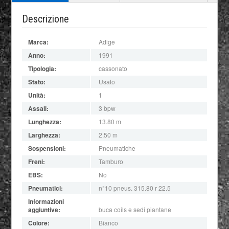
Descrizione
Marca:
Adige
Anno:
1991
Tipologia:
cassonato
Stato:
Usato
Unità:
1
Assali:
3 bpw
Lunghezza:
13.80 m
Larghezza:
2.50 m
Sospensioni:
Pneumatiche
Freni:
Tamburo
EBS:
No
Pneumatici:
n°10 pneus. 315.80 r 22.5
Informazioni
aggiuntive:
buca coils e sedi piantane
Colore:
Bianco