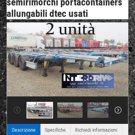
semirimorchi portacontainers
allungabili dtec usati
Descrizione
Specifiche
Richiedi informazioni