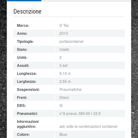
Descrizione
Marca:
D Tec
Anno:
2010
Tipologia:
portacontainer
Stato:
Usato
Unità:
2
Assali:
3 saf
Lunghezza:
9.10 m
Larghezza:
2.55 m
Sospensioni:
Pneumatiche
Freni:
Disco
EBS:
Si
Pneumatici:
n°6 pneus. 385.65 r 22.5
Informazioni
aggiuntive:
adr, tutte le combinazioni container
Colore:
Blue