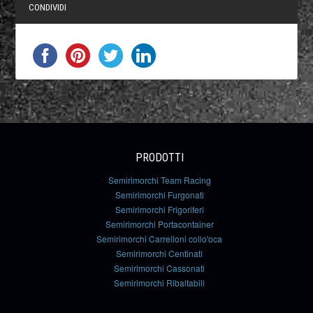
CONDIVIDI
PRODOTTI
Semirimorchi Team Racing
Semirimorchi Furgonati
Semirimorchi Frigoriferi
Semirimorchi Portacontainer
Semirimorchi Carrelloni collo'oca
Semirimorchi Centinati
Semirimorchi Cassonati
Semirimorchi Ribaltabili