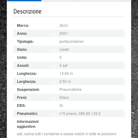
Descrizione
Marca:
Zorzi
Anno:
2021
Tipologia:
portacontainer
Stato:
Usato
Unità:
5
Assali:
3 saf
Lunghezza:
13.60 m
Larghezza:
2.55 m
Sospensioni:
Pneumatiche
Freni:
Disco
EBS:
Si
Pneumatici:
n°6 pneus. 385.65 r 22.5
Informazioni
aggiuntive:
adr, carica tutti i container e casse mobili in tutte le posizioni