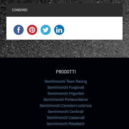
CONDIVIDI
PRODOTTI
Semirimorchi Team Racing
Semirimorchi Furgonati
Semirimorchi Frigoriferi
Semirimorchi Portacontainer
Semirimorchi Carrelloni collo'oca
Semirimorchi Centinati
Semirimorchi Cassonati
Semirimorchi Ribaltabili