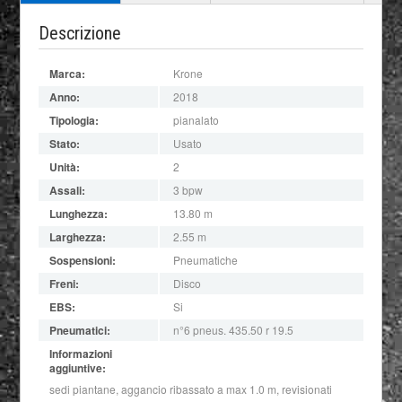
Descrizione
Marca:
Krone
Anno:
2018
Tipologia:
pianalato
Stato:
Usato
Unità:
2
Assali:
3 bpw
Lunghezza:
13.80 m
Larghezza:
2.55 m
Sospensioni:
Pneumatiche
Freni:
Disco
EBS:
Si
Pneumatici:
n°6 pneus. 435.50 r 19.5
Informazioni
aggiuntive:
sedi piantane, aggancio ribassato a max 1.0 m, revisionati