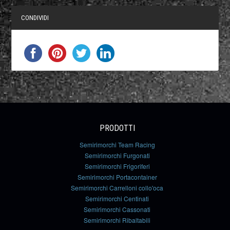
CONDIVIDI
PRODOTTI
Semirimorchi Team Racing
Semirimorchi Furgonati
Semirimorchi Frigoriferi
Semirimorchi Portacontainer
Semirimorchi Carrelloni collo'oca
Semirimorchi Centinati
Semirimorchi Cassonati
Semirimorchi Ribaltabili