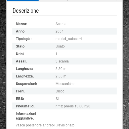
Descrizione
Marca:
Scania
Anno:
2004
Tipologia:
motrici_autocarri
Stato:
Usato
Unità:
1
Assali:
3 scania
Lunghezza:
8.30 m
Larghezza:
2.55 m
Sospensioni:
Meccaniche
Freni:
Disco
EBS:
Si
Pneumatici:
n°12 pneus 13.00 r 20
Informazioni
aggiuntive:
vasca posteriore andreoli, revisionato