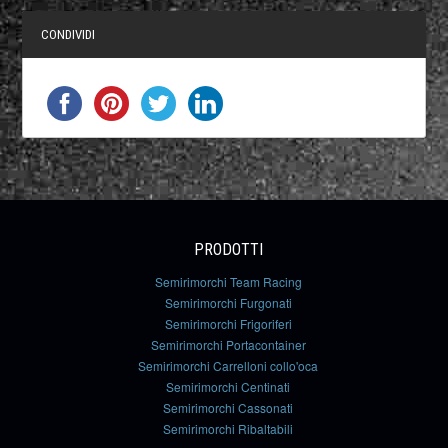
CONDIVIDI
PRODOTTI
Semirimorchi Team Racing
Semirimorchi Furgonati
Semirimorchi Frigoriferi
Semirimorchi Portacontainer
Semirimorchi Carrelloni collo'oca
Semirimorchi Centinati
Semirimorchi Cassonati
Semirimorchi Ribaltabili