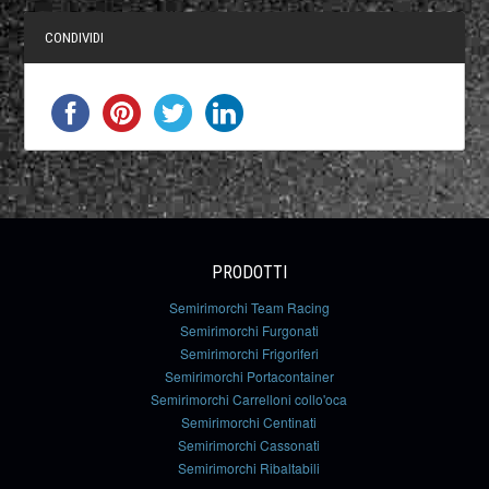
CONDIVIDI
PRODOTTI
Semirimorchi Team Racing
Semirimorchi Furgonati
Semirimorchi Frigoriferi
Semirimorchi Portacontainer
Semirimorchi Carrelloni collo'oca
Semirimorchi Centinati
Semirimorchi Cassonati
Semirimorchi Ribaltabili