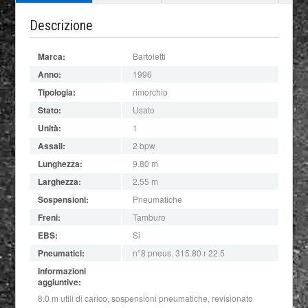
Descrizione
Marca:
Bartoletti
Anno:
1996
Tipologia:
rimorchio
Stato:
Usato
Unità:
1
Assali:
2 bpw
Lunghezza:
9.80 m
Larghezza:
2.55 m
Sospensioni:
Pneumatiche
Freni:
Tamburo
EBS:
Si
Pneumatici:
n°8 pneus. 315.80 r 22.5
Informazioni
aggiuntive:
8.0 m utili di carico, sospensioni pneumatiche, revisionato