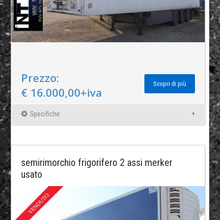
Prezzo:
Scopri di più
€ 16.000,00+iva
Specifiche
semirimorchio frigorifero 2 assi merker
usato