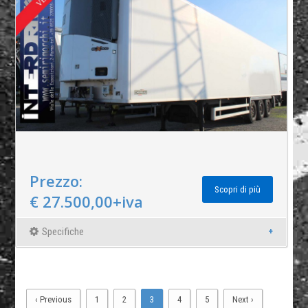
Prezzo:
Scopri di più
€ 27.500,00+iva
Specifiche
‹ Previous
1
2
3
4
5
Next ›