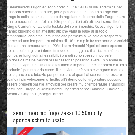
I Semirimorchi Frigoriferi sono dotati di una Cella/Cassa isotermica per
trasporto spesso alimentare, porte posteriori e un impianto Frigo che
irroga la cella isolante, in modo da regolare all’interno della Furgonatura
una temperatura controllata. I Gruppi frigoriferi più utilizzati sono Thermo
King e Carrier montati sulla testata del semirimorchio. Questi frigoriferi
hanno bisogno di un attestato atp che varia in base al grado di
temperatura; abbiamo l’atp in fna che permette al veicolo di trasportare
merce ad una temperatura minima di 10°c. e atp in frc che permette carichi
sino ad una temperatura di -20°c. I semirimorchi frigoriferi sono spesso
dotati di cremagliere interne in modo da alloggiare il carico su più piani
con barre longitudinali estraibili; i pianali sono spesso in polvere
epidossica ma nei veicoli più accessoriati possono avere un pianale in
alluminio zigrinato. Un altro allestimento importante nei frigoriferi è il “tetto
portante “ per trasporto carne; il tetto viene rinforzato e vengono montate
delle ganciere o tubovie per permettere ai quarti di scorrere per essere
scaricati più velocemente. Inoltre all’interno delle furgonature possono
essere presenti paratie amovibili per creare multi temperature. I Maggiori
costruttori Europei di semirimorchi Frigoriferi sono: Lamberet, Chereau,
Schmitz, Cargobull, Koegel, Krone.
semirimorchio frigo 2assi 10.50m city
sponda schmitz usato