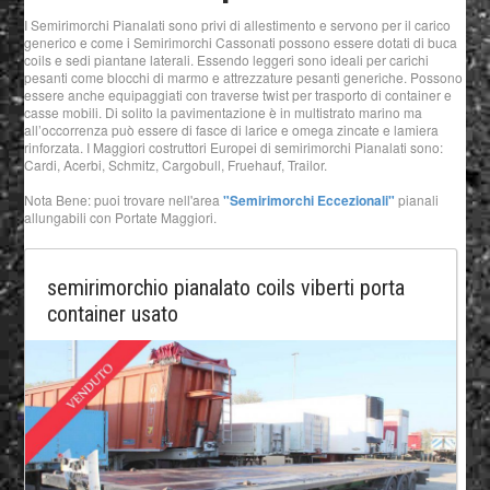
I Semirimorchi Pianalati sono privi di allestimento e servono per il carico
generico e come i Semirimorchi Cassonati possono essere dotati di buca
coils e sedi piantane laterali. Essendo leggeri sono ideali per carichi
pesanti come blocchi di marmo e attrezzature pesanti generiche. Possono
essere anche equipaggiati con traverse twist per trasporto di container e
casse mobili. Di solito la pavimentazione è in multistrato marino ma
all’occorrenza può essere di fasce di larice e omega zincate e lamiera
rinforzata. I Maggiori costruttori Europei di semirimorchi Pianalati sono:
Cardi, Acerbi, Schmitz, Cargobull, Fruehauf, Trailor.
Nota Bene: puoi trovare nell'area
"Semirimorchi Eccezionali"
pianali
allungabili con Portate Maggiori.
semirimorchio pianalato coils viberti porta
container usato