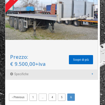
Prezzo:
Scopri di più
€ 9.500,00+iva
Specifiche
‹ Previous
1
…
4
5
6