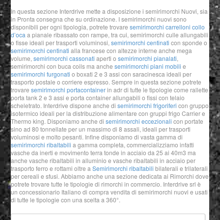
In questa sezione Interdrive mette a disposizione i semirimorchi Nuovi, sia
in Pronta consegna che su ordinazione. I semirimorchi nuovi sono
disponibili per ogni tipologia, potrete trovare
semirimorchi carrelloni collo
d’oca
a pianale ribassato con rampe, tra cui, semirimorchi culle allungabili
o fisse ideali per trasporti voluminosi,
semirimorchi centinati
con sponde o
semirimorchi centinati
alla francese con altezze interne anche mega
volume,
semirimorchi cassonati
aperti o
semirimorchi pianalati
,
semirimorchi con buca coils ma anche
semirimorchi piani mobili
e
semirimorchi furgonati
o boxati 2 e 3 assi con saracinesca ideali per
trasporto postale o corriere espresso. Sempre in questa sezione potrete
trovare
semirimorchi portacontainer
in adr di tutte le tipologie come rallette
porta tank 2 e 3 assi e porta container allungabili o fissi con telaio
scheletrato. Interdrive dispone anche di
semirimorchi frigoriferi
con gruppo
isotermico ideali per la distribuzione alimentare con gruppi frigo Carrier e
Thermo king. Disponiamo anche di
semirimorchi eccezionali
con portate
sino ad 80 tonnellate per un massimo di 8 assali, ideali per trasporti
voluminosi e molto pesanti. Infine disponiamo di vasta gamma di
semirimorchi ribaltabili
a gamma completa, commercializziamo infatti
vasche da inerti e movimento terra tonde in acciaio da 25 ai 40m3 ma
anche vasche ribaltabili in alluminio e vasche ribaltabili in acciaio per
trasporto ferro e rottami oltre a
Semirimorchi ribaltabili
bilaterali e trilaterali
per cereali e sfusi. Abbiamo anche una sezione dedicata ai Rimorchi dove
potrete trovare tutte le tipologie di rimorchi in commercio. Interdrive srl è
un concessionario Italiano di compra vendita di semirimorchi nuovi e usati
di tutte le tipologie con una scelta a 360°.