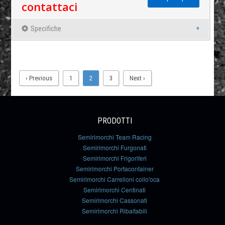
contattaci
Specifiche
‹ Previous
1
2
3
Next ›
PRODOTTI
Semirimorchi Team Racing
Semirimorchi Furgonati
Semirimorchi Frigoriferi
Semirimorchi Portacontainer
Semirimorchi Carrelloni collo'oca
Semirimorchi Centinati
Semirimorchi Cassonati
Semirimorchi Ribaltabili