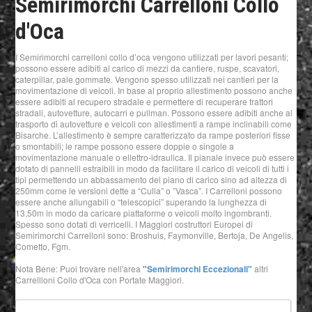
Semirimorchi Carrelloni Collo
d'Oca
I Semirimorchi carrelloni collo d’oca vengono utilizzati per lavori pesanti;
possono essere adibiti al carico di mezzi da cantiere, ruspe, scavatori,
caterpillar, pale gommate. Vengono spesso utilizzati nei cantieri per la
movimentazione di veicoli. In base al proprio allestimento possono anche
essere adibiti al recupero stradale e permettere di recuperare trattori
stradali, autovetture, autocarri e pullman. Possono essere adibiti anche al
trasporto di autovetture e veicoli con allestimenti a rampe inclinabili come
Bisarche. L’allestimento è sempre caratterizzato da rampe posteriori fisse
o smontabili; le rampe possono essere doppie o singole a
movimentazione manuale o ellettro-idraulica. Il pianale invece può essere
dotato di pannelli estraibili in modo da facilitare il carico di veicoli di tutti i
tipi permettendo un abbassamento del piano di carico sino ad altezza di
250mm come le versioni dette a “Culla” o ”Vasca”. I Carrelloni possono
essere anche allungabili o “telescopici” superando la lunghezza di
13,50m in modo da caricare piattaforme o veicoli molto ingombranti.
Spesso sono dotati di verricelli. I Maggiori costruttori Europei di
Semirimorchi Carrelloni sono: Broshuis, Faymonville, Bertoja, De Angelis,
Cometto, Fgm.
Nota Bene: Puoi trovare nell'area
"Semirimorchi Eccezionali"
altri
Carrellloni Collo d'Oca con Portate Maggiori.