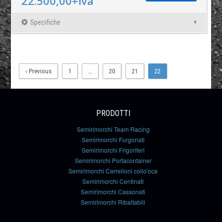
22.500,00+iva
Specifiche
‹ Previous
1
…
20
21
22
PRODOTTI
Semirimorchi Team Racing
Semirimorchi Furgonati
Semirimorchi Frigoriferi
Semirimorchi Portacontainer
Semirimorchi Carrelloni collo'oca
Semirimorchi Centinati
Semirimorchi Cassonati
Semirimorchi Ribaltabili