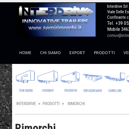
Interdrive Srl
Viale Delle E
Confinante c
Tel. +39 0
Mobile 346
comuv@interd
HOME
CHI SIAMO
EXPORT
PRODOTTI
VE
INTERDRIVE
>
PRODOTTI
>
RIMORCHI
Rimorchi