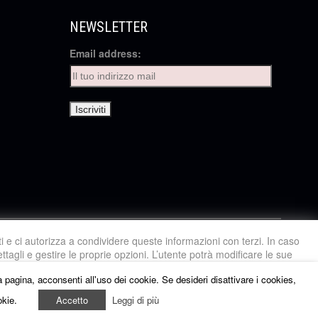
NEWSLETTER
Email address:
ti e ci autorizza a condividere queste informazioni con terzi. In caso
ttagli e gestire le proprie opzioni. L’utente potrà modificare le sue
ra cookie policy
.
a pagina, acconsenti all'uso dei cookie. Se desideri disattivare i cookies,
okie.
Accetto
Leggi di più