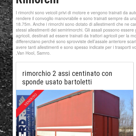
I rimorchi sono veicoli privi di motore e vengono trainati da a
rendere il convoglio manovrabile e sono trainati sempre da un
18.75m. Anche i rimorchi sono dotato di allestimenti che ne caratt
stessi allestimenti dei semirimorchi. Gli assali possono essere 
agricoli, destinati ad essere trainati da trattori agricoli per la
differenziano perché sono sprovviste dell’assale anteriore sca
avere tanti allestimenti e sono spesso indicate per i trasporti 
,Van Hool, Samro.
rimorchio 2 assi centinato con
sponde usato bartoletti