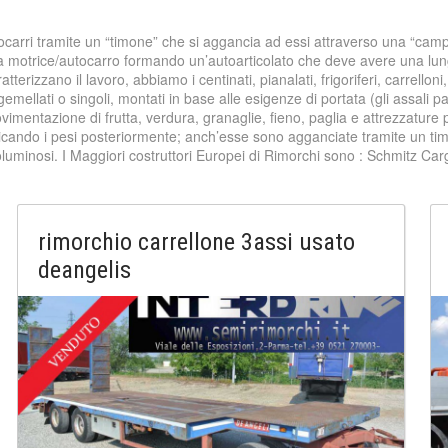
utocarri tramite un “timone” che si aggancia ad essi attraverso una “cam
a motrice/autocarro formando un’autoarticolato che deve avere una lun
erizzano il lavoro, abbiamo i centinati, pianalati, frigoriferi, carrelloni
gemellati o singoli, montati in base alle esigenze di portata (gli assal
 movimentazione di frutta, verdura, granaglie, fieno, paglia e attrezzature
ricando i pesi posteriormente; anch’esse sono agganciate tramite un ti
voluminosi. I Maggiori costruttori Europei di Rimorchi sono : Schmitz Car
rimorchio carrellone 3assi usato
deangelis