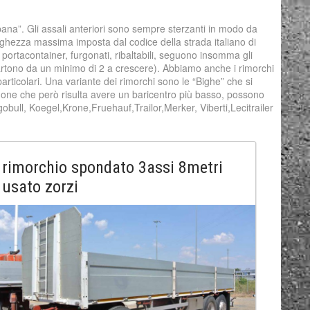
pana”. Gli assali anteriori sono sempre sterzanti in modo da
ghezza massima imposta dal codice della strada italiano di
, portacontainer, furgonati, ribaltabili, seguono insomma gli
i partono da un minimo di 2 a crescere). Abbiamo anche i rimorchi
 particolari. Una variante dei rimorchi sono le “Bighe” che si
mone che però risulta avere un baricentro più basso, possono
gobull, Koegel,Krone,Fruehauf,Trailor,Merker, Viberti,Lecitrailer
rimorchio spondato 3assi 8metri
usato zorzi