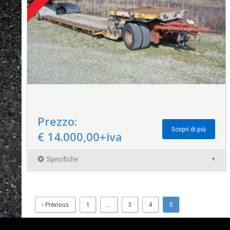
Prezzo:
Scopri di più
€ 14.000,00+iva
Specifiche
‹ Previous
1
…
3
4
5