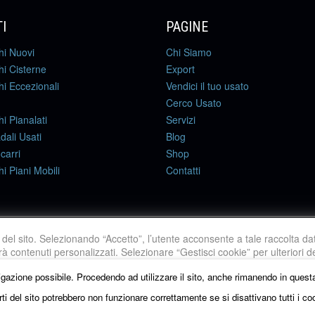
I
PAGINE
hi Nuovi
Chi Siamo
i Cisterne
Export
i Eccezionali
Vendici il tuo usato
Cerco Usato
i Pianalati
Servizi
adali Usati
Blog
carri
Shop
i Piani Mobili
Contatti
ne del sito. Selezionando “Accetto”, l’utente acconsente a tale raccolta da
nt Parma
à contenuti personalizzati. Selezionare “Gestisci cookie” per ulteriori de
ualsiasi momento. Per maggiori informazioni, si invita a leggere la
nost
avigazione possibile. Procedendo ad utilizzare il sito, anche rimanendo in quest
ti del sito potrebbero non funzionare correttamente se si disattivano tutti i co
Accetta tutti
Gestisci Cookie