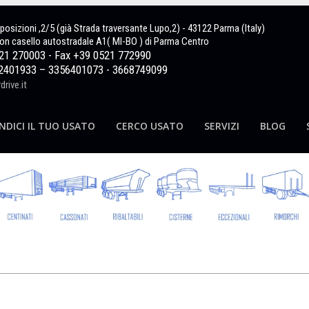
sposizioni ,2/5 (già Strada traversante Lupo,2) - 43122 Parma (Italy)
on casello autostradale A1( MI-BO ) di Parma Centro
521 270003 - Fax +39 0521 772990
2401933 – 3356401073 - 3668749099
rive.it
NDICI IL TUO USATO
CERCO USATO
SERVIZI
BLOG