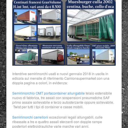
Interdrive semirimorchi usati e nuovi gennaio 2018 in uscita in
edicola sul mensile di riferimento Camionsupermarket con una
doppia pagina a colori, in evidenza:
Semirimorchio OMT portacontainer allungabile
telaio estensibile
nuovo di fabbrica, tre assali con sospensioni pneumatiche SAF
primo assale sollevabile e terzo autosterzante oppure sollevabile.
Twist per tutti i tipi di container e casse mobili.
Semirimorchi carrelloni
eccezionali legali allungabili, culle
ribassate a tre e quattro assali sterzanti con doppie rampe
posteriori elettroidrauliche varie marche vari anni.