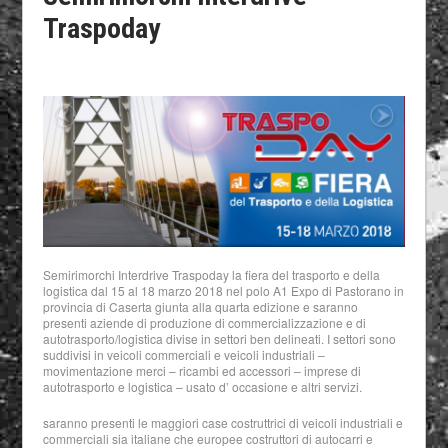
Traspoday
Semirimorchi Interdrive Traspoday la fiera del trasporto e della
logistica dal 15 al 18 marzo 2018 nel polo A1 Expo di Pastorano in
provincia di Caserta giunta alla quarta edizione e saranno
presenti aziende di produzione di commercializzazione e di
autotrasporto/logistica divise in settori ben delineati. I settori sono
suddivisi in veicoli commerciali e veicoli industriali –
movimentazione merci – ricambi ed accessori – imprese di
autotrasporto e logistica – usato d’ occasione e altri servizi.
saranno presenti le maggiori case costruttrici di veicoli industriali e
commerciali sia italiane che europee costruttori di autocarri e