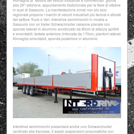
Romagna la “Mostra dei veicoli industriali e commerciali” giunta
alla 29^ edizione, appuntamento tradizionale per le fiere di ottobre
in quel di Sassuolo. La manifestazione ormai non più solo
regionale propone i marchi di veicoli industriali più famosi e stimati
del settore Truck e Van. Interdrive semirimorchi in mostra a
Sassuolo con un trailer Schwarzmuller cassone pianale con
sponde laterali in alluminio anodizzato da 80cm di altezza apribili
e smontabili, testata anteriore rinforzata da 170cm, piantoni laterali
Kinnegrip smontabili, sponda posteriore in alluminio.
Interdrive semirimorchi presentarà anche uno Schwarzmuller
centinato alla francese, 3 assali sospensioni pneumatiche con