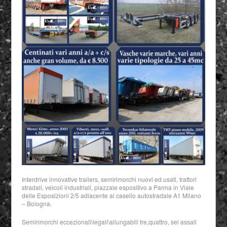
Interdrive innovative trailers, semirimorchi nuovi ed usati, trattori
stradali, veicoli industriali, piazzale espositivo a Parma in Viale
delle Esposizioni 2/5 adiacente al casello autostradale A1 Milano
– Bologna.
Semirimorchi eccezionali\legali\allungabili tre,quattro, sei assali