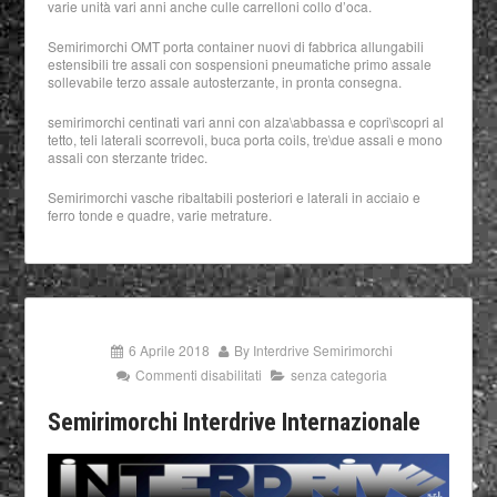
varie unità vari anni anche culle carrelloni collo d’oca.
Semirimorchi OMT porta container nuovi di fabbrica allungabili
estensibili tre assali con sospensioni pneumatiche primo assale
sollevabile terzo assale autosterzante, in pronta consegna.
semirimorchi centinati vari anni con alza\abbassa e copri\scopri al
tetto, teli laterali scorrevoli, buca porta coils, tre\due assali e mono
assali con sterzante tridec.
Semirimorchi vasche ribaltabili posteriori e laterali in acciaio e
ferro tonde e quadre, varie metrature.
6 Aprile 2018
By
Interdrive Semirimorchi
Commenti disabilitati
senza categoria
Semirimorchi Interdrive Internazionale