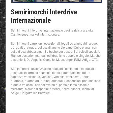
Semirimorchi Interdrive
Internazionale
Semirimorchi Interdrive Internazionale pagina rivista gratuita
Camionsupermarket internazionale.
Semirimorchi carrelloni, eccezionali, legali ed allungabili a due,
tre, quattro, cinque, sei assali anche sterzanti. Culle pianali con
collo d’oca abbassamenti e buche per trasporti di veicoli speciali.
Rampe posteriori manuali ed idrauliche doppie o singole. Marche
disponibili: De Angelis, Cometto, Meusburger, FGM, Adige, CTC.
Semirimorchi cassoni/vasche ribaltabili posteriori e laterali/bi e
trilaterali, in ferro ed alluminio tonde e quadrate, metrature
capienza venticinque, ventisei, ventotto, ventinove , trenta,
quaranta, quarantadue, cinquantadue. Sospensioni pneumatiche
a due e tre assali con sollevatori al primo e terzo assale e
sterzante. Marche disponibili: Menci, Acerbi Viberti, Tecnokar,
Adige, Cargotrailer, Bartoletti.