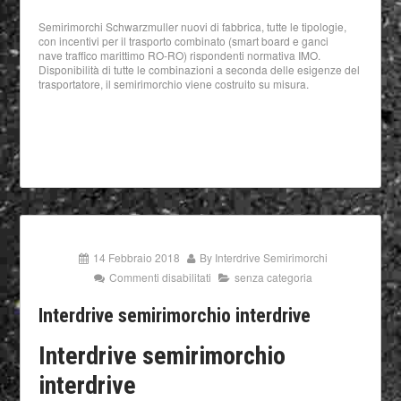
Semirimorchi Schwarzmuller nuovi di fabbrica, tutte le tipologie,
con incentivi per il trasporto combinato (smart board e ganci
nave traffico marittimo RO-RO) rispondenti normativa IMO.
Disponibilità di tutte le combinazioni a seconda delle esigenze del
trasportatore, il semirimorchio viene costruito su misura.
14 Febbraio 2018
By
Interdrive Semirimorchi
Commenti disabilitati
senza categoria
Interdrive semirimorchio interdrive
Interdrive semirimorchio
interdrive