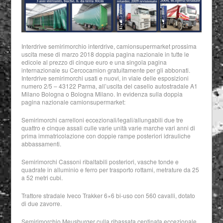
Interdrive semirimorchio interdrive, camionsupermarket prossima
uscita mese di marzo 2018 doppia pagina nazionale in tutte le
edicole al prezzo di cinque euro e una singola pagina
internazionale su Cercocamion gratuitamente per gli abbonati.
Interdrive semirimorchi usati e nuovi, in viale delle esposizioni
numero 2/5 – 43122 Parma, all’uscita del casello autostradale A1
Milano Bologna o Bologna Milano. In evidenza sulla doppia
pagina nazionale camionsupermarket:
Semirimorchi carrelloni eccezionali/legali/allungabili due tre
quattro e cinque assali culle varie unità varie marche vari anni di
prima immatricolazione con doppie rampe posteriori idrauliche
abbassamenti.
Semirimorchi Cassoni ribaltabili posteriori, vasche tonde e
quadrate in alluminio e ferro per trasporto rottami, metrature da 25
a 52 metri cubi.
Trattore stradale Iveco Trakker 6×6 bi-uso con 560 cavalli, dotato
di due zavorre.
Semirimorchio Meusburger culla ribassata centinata eccezionale.