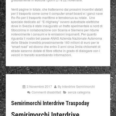
Venti pagine in totale, che tratteranno dai prossimi incentivi statali
per il trasporto come come il computer smart board e i ganci nave
Ro-Ro per il trasporto marittimo e ferrobonus su rotaie. Uno
speciale dedicato all’ “E-Highway” ovvero autostrade elettriche
dove in Svezia è stato inaugurato un tratto sperimentale a nord di
Stoccolma in collaborazione con Scania e Siemens per ridurre
notevolmente i consumi e le emissioni inquinanti. Per quanto
riguarda il nostro bel paese ANAS Azienda Nazionale Autonoma
delle Strade investirà prossimamente 160 milioni di euro per le
“smart road” ed dicono che entro 3 anni circa 3mila chilometri di
strade saranno dotate di fibre ottiche in grado di dialogare con i
veicoli in transito scambiando informazioni.
3 Novembre 2017
By
Interdrive Semirimorchi
Commenti disabilitati
senza categoria
Semirimorchi Interdrive Traspoday
Semirimorchi Interdrive