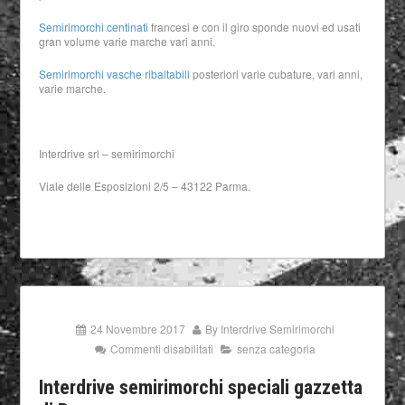
Semirimorchi centinati
francesi e con il giro sponde nuovi ed usati
gran volume varie marche vari anni.
Semirimorchi vasche ribaltabili
posteriori varie cubature, vari anni,
varie marche.
Interdrive srl – semirimorchi
Viale delle Esposizioni 2/5 – 43122 Parma.
24 Novembre 2017
By
Interdrive Semirimorchi
Commenti disabilitati
senza categoria
Interdrive semirimorchi speciali gazzetta