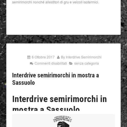
semirimorchi nonché allestitori di gru e veicoli isotermici.
6 Ottobre 2017
By
Interdrive Semirimorchi
Commenti disabilitati
senza categoria
Interdrive semirimorchi in mostra a
Sassuolo
Interdrive semirimorchi in
mostra a Sassuolo