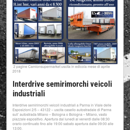
2 pagine Camionsupermarket uscita in edicola mese di aprile
2018
Interdrive semirimorchi veicoli
industriali
Interdrive semirimorchi veicoli industriali a Parma in Viale delle
Esposizioni 2/5 – 43122 – uscita casello autostradale di Parma
sull’ autostrada Milano – Bologna o Bologna – Milano, vasto
piazzale espositivo. Apertura dal lunedì al venerdì dalle 08:30
orario continuato fino alle 19:00 sabato apertura dalle 09:00 alle
13:00.