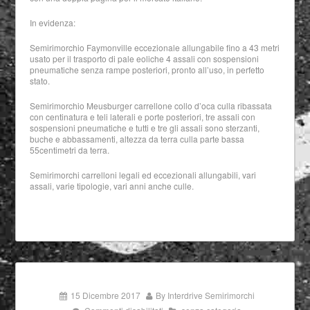
In evidenza:
Semirimorchio Faymonville eccezionale allungabile fino a 43 metri
usato per il trasporto di pale eoliche 4 assali con sospensioni
pneumatiche senza rampe posteriori, pronto all’uso, in perfetto
stato.
Semirimorchio Meusburger carrellone collo d’oca culla ribassata
con centinatura e teli laterali e porte posteriori, tre assali con
sospensioni pneumatiche e tutti e tre gli assali sono sterzanti,
buche e abbassamenti, altezza da terra culla parte bassa
55centimetri da terra.
Semirimorchi carrelloni legali ed eccezionali allungabili, vari
assali, varie tipologie, vari anni anche culle.
15 Dicembre 2017
By
Interdrive Semirimorchi