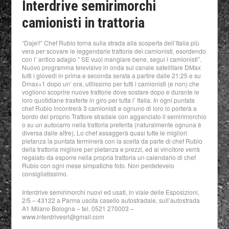
Interdrive semirimorchi
camionisti in trattoria
“Daje!!” Chef Rubio torna sulla strada alla scoperta dell’Italia più
vera per scovare le leggendarie trattorie dei camionisti, esordendo
con l’ antico adagio ” SE vuoi mangiare bene, segui i camionisti”.
Nuovo programma televisivo in onda sul canale satellitare DMax
tutti i giovedì in prima e seconda serata a partire dalle 21:25 e su
Dmax+1 dopo un’ ora, utilissimo per tutti i camionisti (e non) che
vogliono scoprire nuove trattorie dove sostare dopo e durante le
loro quotidiane trasferte in giro per tutta l’ Italia. In ogni puntata
chef Rubio incontrerà 3 camionisti e ognuno di loro lo porterà a
bordo del proprio Trattore stradale con agganciato il semirimorchio
o su un autocarro nella trattoria preferita (naturalmente ognuna è
diversa dalle altre), Lo chef assaggerà quasi tutte le migliori
pietanza la puntata terminerà con la scelta da parte di chef Rubio
della trattoria migliore per pietanza e prezzi, ed al vincitore verrà
regalato da esporre nella propria trattoria un calendario di chef
Rubio con ogni mese simpatiche foto. Non perdetevelo
consigliatissimo.
Interdrive semirimorchi nuovi ed usati, in viale delle Esposizioni,
2/5 – 43122 a Parma uscita casello autostradale, sull’autostrada
A1 Milano Bologna – tel. 0521 270003 –
www.interdrivesrl@gmail.com