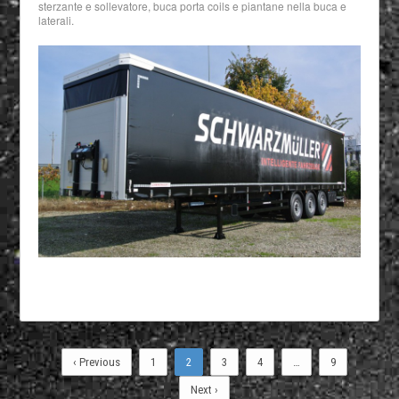
sterzante e sollevatore, buca porta coils e piantane nella buca e
laterali.
‹ Previous
1
2
3
4
…
9
Next ›