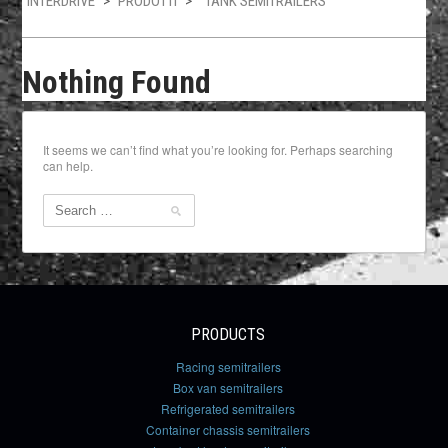
INTERDRIVE
>
PRODOTTI
>
TANK SEMITRAILERS
Nothing Found
It seems we can’t find what you’re looking for. Perhaps searching
can help.
PRODUCTS
Racing semitrailers
Box van semitrailers
Refrigerated semitrailers
Container chassis semitrailers