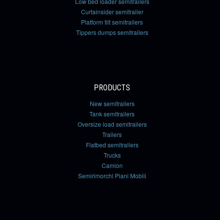
Low bed loader semitrailers
Curtainsider semitrailer
Platform tilt semitrailers
Tippers dumps semitrailers
PRODUCTS
New semitrailers
Tank semitrailers
Oversize load semitrailers
Trailers
Flatbed semitrailers
Trucks
Camion
Semirimorchi Piani Mobili